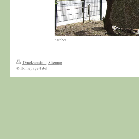
nachher
Druckversion
|
Sitemap
© Homepage-Titel